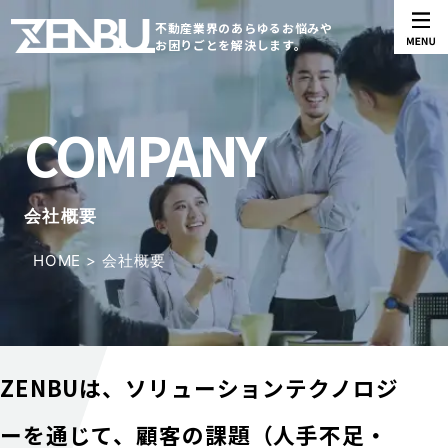
不動産業界のあらゆるお悩みや
お困りごとを解決します。
PHILOSOPHY
COMPANY
経営理念
会社概要
HOME
>
会社概要
企業理念
ZENBUは、ソリューションテクノロジ
ーを通じて、
顧客の課題（人手不足・